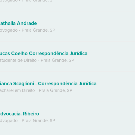
dvogado
-
Praia Grande
,
SP
athalia Andrade
dvogado
-
Praia Grande
,
SP
ucas Coelho Correspondência Jurídica
studante de Direito
-
Praia Grande
,
SP
ianca Scaglioni - Correspondência Jurídica
acharel em Direito
-
Praia Grande
,
SP
dvocacia. Ribeiro
dvogado
-
Praia Grande
,
SP