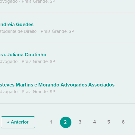
dvogado
-
Praia Grande
,
SP
ndreia Guedes
studante de Direito
-
Praia Grande
,
SP
ra. Juliana Coutinho
dvogado
-
Praia Grande
,
SP
steves Martins e Morando Advogados Associados
dvogado
-
Praia Grande
,
SP
« Anterior
1
2
3
4
5
6