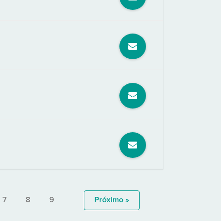
7
8
9
Próximo »