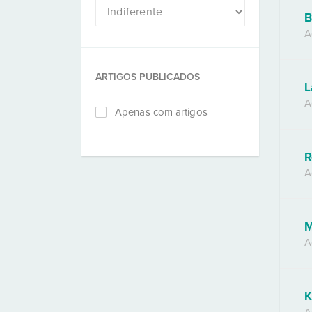
B
A
ARTIGOS PUBLICADOS
L
A
Apenas com artigos
R
A
M
A
K