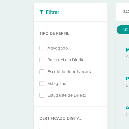
Filtrar
34
CI
TIPO DE PERFIL
Advogado
M
A
Bacharel em Direito
Escritório de Advocacia
P
Estagiário
E
Estudante de Direito
A
B
CERTIFICADO DIGITAL