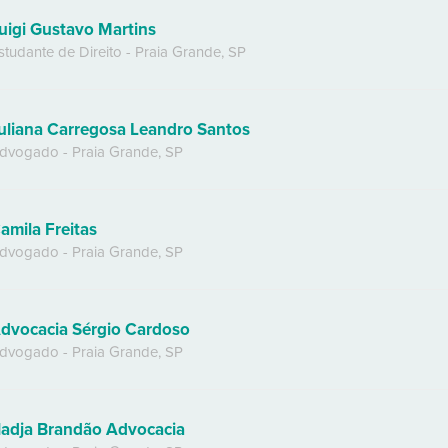
uigi Gustavo Martins
studante de Direito
-
Praia Grande
,
SP
uliana Carregosa Leandro Santos
dvogado
-
Praia Grande
,
SP
amila Freitas
dvogado
-
Praia Grande
,
SP
dvocacia Sérgio Cardoso
dvogado
-
Praia Grande
,
SP
adja Brandão Advocacia