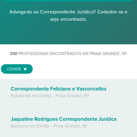
Advogado ou Correspondente Jurídico? Cadastre-se e
seja encontrado.
348
PROFISSIONAIS ENCONTRADOS EM PRAIA GRANDE, SP.
CIDADE
Correspondente Feliciano e Vasconcellos
Estudante de Direito
-
Praia Grande
,
SP
Jaqueline Rodrigues Correspondente Jurídica
Bacharel em Direito
-
Praia Grande
,
SP