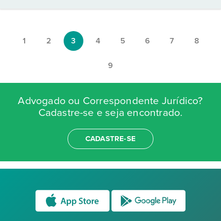
1
2
3
4
5
6
7
8
9
Advogado ou Correspondente Jurídico?
Cadastre-se e seja encontrado.
CADASTRE-SE