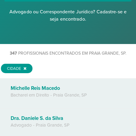
Advogado ou Correspondente Jurídico? Cadastre-se e
seja encontrado.
347
PROFISSIONAIS ENCONTRADOS EM PRAIA GRANDE, SP.
CIDADE
Michelle Reis Macedo
Bacharel em Direito
-
Praia Grande
,
SP
Dra. Daniele S. da Silva
Advogado
-
Praia Grande
,
SP