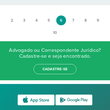
2
3
4
5
6
7
8
9
10
Advogado ou Correspondente Jurídico?
Cadastre-se e seja encontrado.
CADASTRE-SE