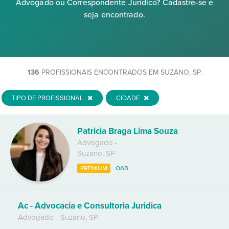
Advogado ou Correspondente Jurídico? Cadastre-se e
seja encontrado.
136
PROFISSIONAIS ENCONTRADOS EM SUZANO, SP.
TIPO DE PROFISSIONAL
CIDADE
Patricia Braga Lima Souza
Advogado
-
Suzano
,
SP
PREMIUM
OAB
Ac - Advocacia e Consultoria Juridica
Advogado
-
Suzano
,
SP