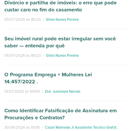
Divórcio e partilha de imóveis: o erro que pode
custar caro no fim do casamento
05/07/2026 às 18h23
|
Silvio Nunes Pereira
Seu imóvel rural pode estar irregular sem você
saber — entenda por quê
05/07/2026 às 18h23
|
Silvio Nunes Pereira
O Programa Emprega + Mulheres Lei
14.457/2022 .
01/07/2026 às 10h59
|
Dra. Jussinara Narvaz
Como Identificar Falsificação de Assinatura em
Procurações e Contratos?
30/06/2026 às 15h15
|
Cezar Mamede Jr Assistente Tecnico Grafotecnia Documentoscopia Papiloscopia