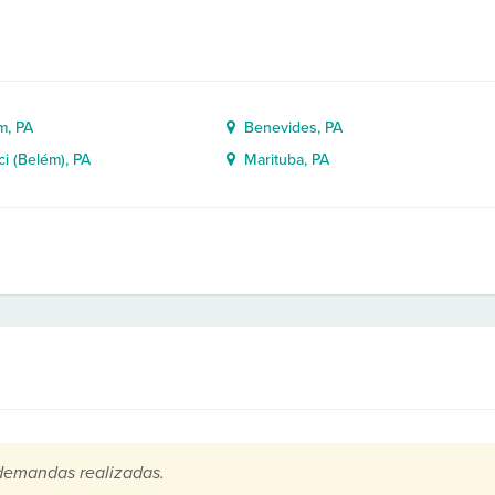
, PA
Benevides, PA
i (Belém), PA
Marituba, PA
demandas realizadas.