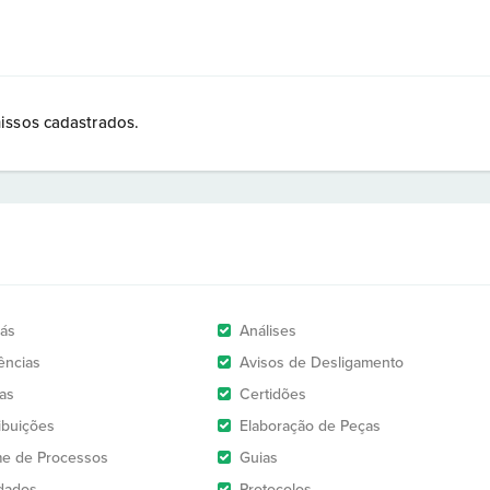
issos cadastrados.
rás
Análises
ências
Avisos de Desligamento
as
Certidões
ribuições
Elaboração de Peças
e de Processos
Guias
dados
Protocolos