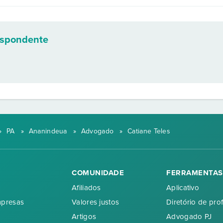
espondente
»
PA
»
Ananindeua
»
Advogado
»
Catiane Teles
COMUNIDADE
FERRAMENTAS
Afiliados
Aplicativo
mpresas
Valores justos
Diretório de prof
Artigos
Advogado PJ