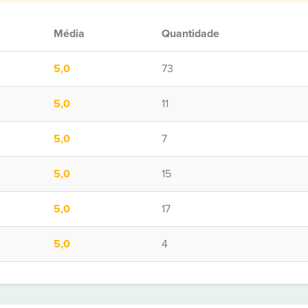
Média
Quantidade
5,0
73
5,0
11
5,0
7
5,0
15
5,0
17
5,0
4