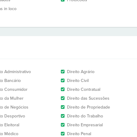
as in loco
to Administrativo
Direito Agrário
to Bancário
Direito Civil
ito Consumidor
Direito Contratual
ito da Mulher
Direito das Sucessões
ito de Negócios
Direito de Propriedade
ito Desportivo
Direito do Trabalho
to Eleitoral
Direito Empresarial
ito Médico
Direito Penal