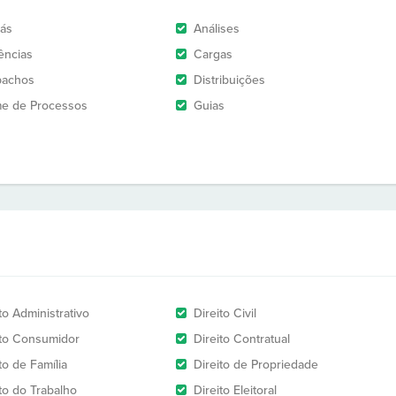
rás
Análises
ências
Cargas
pachos
Distribuições
e de Processos
Guias
to Administrativo
Direito Civil
ito Consumidor
Direito Contratual
to de Família
Direito de Propriedade
ito do Trabalho
Direito Eleitoral