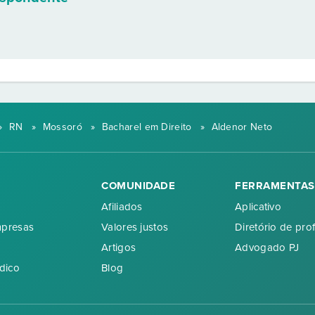
»
RN
»
Mossoró
»
Bacharel em Direito
»
Aldenor Neto
COMUNIDADE
FERRAMENTAS
Afiliados
Aplicativo
mpresas
Valores justos
Diretório de prof
Artigos
Advogado PJ
dico
Blog