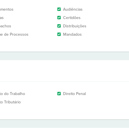
amentos
Audiências
as
Certidões
pachos
Distribuições
e de Processos
Mandados
ito do Trabalho
Direito Penal
to Tributário