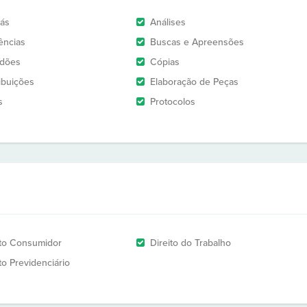
rás
Análises
ências
Buscas e Apreensões
idões
Cópias
ribuições
Elaboração de Peças
s
Protocolos
ito Consumidor
Direito do Trabalho
to Previdenciário