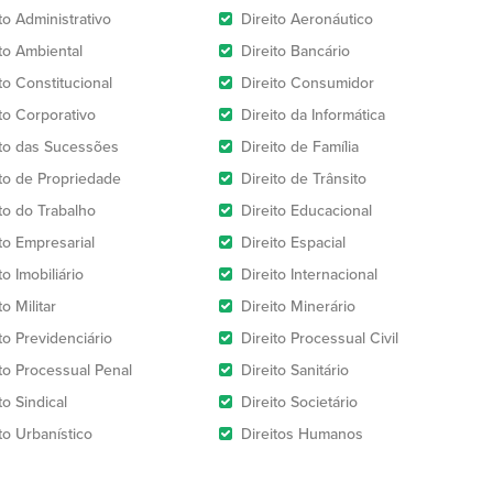
to Administrativo
Direito Aeronáutico
ito Ambiental
Direito Bancário
to Constitucional
Direito Consumidor
ito Corporativo
Direito da Informática
ito das Sucessões
Direito de Família
ito de Propriedade
Direito de Trânsito
ito do Trabalho
Direito Educacional
to Empresarial
Direito Espacial
to Imobiliário
Direito Internacional
to Militar
Direito Minerário
to Previdenciário
Direito Processual Civil
ito Processual Penal
Direito Sanitário
to Sindical
Direito Societário
to Urbanístico
Direitos Humanos