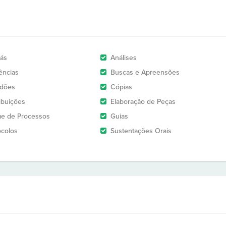
rás
Análises
ências
Buscas e Apreensões
idões
Cópias
ribuições
Elaboração de Peças
e de Processos
Guias
ocolos
Sustentações Orais