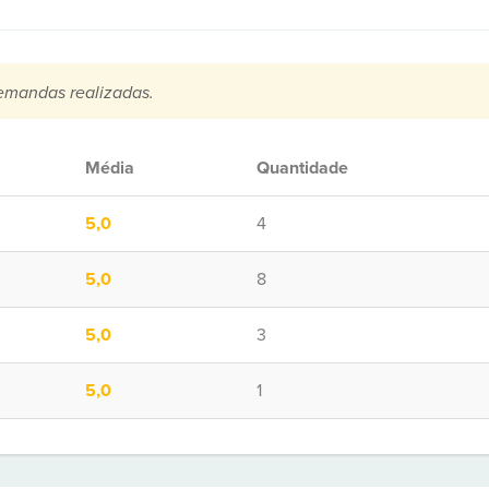
emandas realizadas.
Média
Quantidade
5,0
4
5,0
8
5,0
3
5,0
1