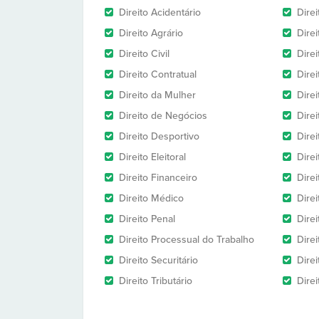
Direito Acidentário
Direi
Direito Agrário
Dire
Direito Civil
Direi
Direito Contratual
Dire
Direito da Mulher
Dire
Direito de Negócios
Dire
Direito Desportivo
Dire
Direito Eleitoral
Direi
Direito Financeiro
Direi
Direito Médico
Direi
Direito Penal
Direi
Direito Processual do Trabalho
Dire
Direito Securitário
Direi
Direito Tributário
Direi