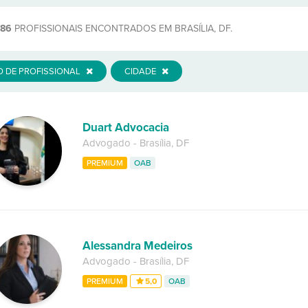
686
PROFISSIONAIS ENCONTRADOS EM BRASÍLIA, DF.
O DE PROFISSIONAL
CIDADE
Duart Advocacia
Advogado
-
Brasília
,
DF
PREMIUM
OAB
Alessandra Medeiros
Advogado
-
Brasília
,
DF
PREMIUM
5,0
OAB