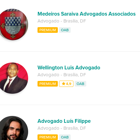
Medeiros Saraiva Advogados Associados
Advogado
-
Brasília
,
DF
PREMIUM
OAB
Wellington Luis Advogado
Advogado
-
Brasília
,
DF
PREMIUM
4,9
OAB
Advogado Luís Filippe
Advogado
-
Brasília
,
DF
PREMIUM
OAB