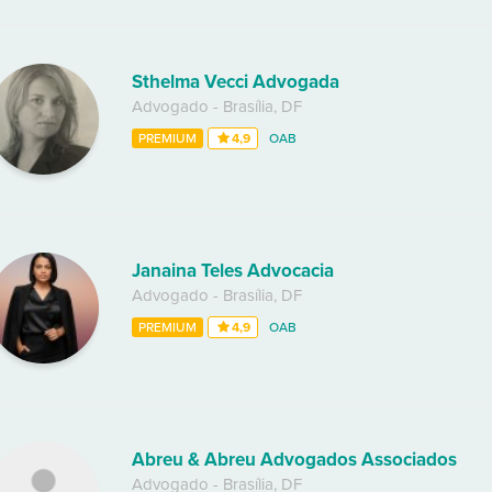
Sthelma Vecci Advogada
Advogado
-
Brasília
,
DF
PREMIUM
4,9
OAB
Janaina Teles Advocacia
Advogado
-
Brasília
,
DF
PREMIUM
4,9
OAB
Abreu & Abreu Advogados Associados
Advogado
-
Brasília
,
DF