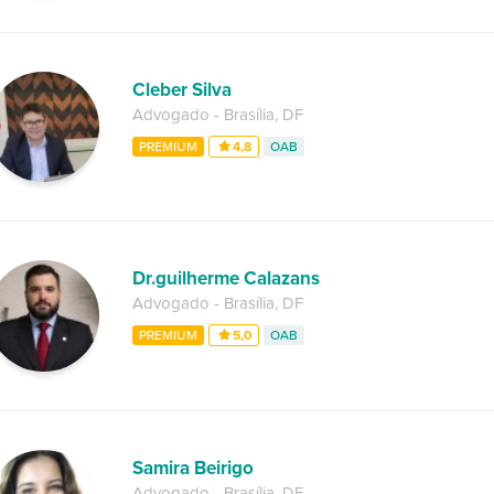
Cleber Silva
Advogado
-
Brasília
,
DF
PREMIUM
4,8
OAB
Dr.guilherme Calazans
Advogado
-
Brasília
,
DF
PREMIUM
5,0
OAB
Samira Beirigo
Advogado
-
Brasília
,
DF