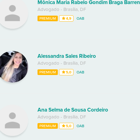
Mônica Maria Rabelo Gondim Braga Barren
Advogado
-
Brasília
,
DF
PREMIUM
4,9
OAB
Alessandra Sales Ribeiro
Advogado
-
Brasília
,
DF
PREMIUM
5,0
OAB
Ana Selma de Sousa Cordeiro
Advogado
-
Brasília
,
DF
PREMIUM
5,0
OAB