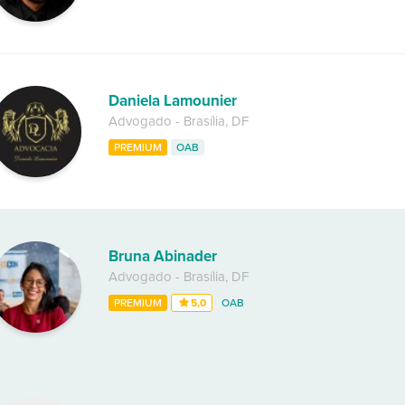
Daniela Lamounier
Advogado
-
Brasília
,
DF
PREMIUM
OAB
Bruna Abinader
Advogado
-
Brasília
,
DF
PREMIUM
5,0
OAB