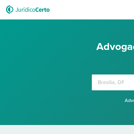
Advogad
Advo