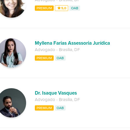
PREMIUM
5,0
OAB
Myllena Farias Assessoria Jurídica
Advogado
-
Brasília
,
DF
PREMIUM
OAB
Dr. Isaque Vasques
Advogado
-
Brasília
,
DF
PREMIUM
OAB