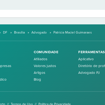
»
DF
»
Brasília
»
Advogado
»
Patricia Maciel Guimaraes
COMUNIDADE
FERRAMENTAS
Afiliados
Aplicativo
mpresas
Valores justos
Diretório de prof
Artigos
Advogado PJ
dico
Blog
erto //
Termos de Uso
//
Política de Privacidade