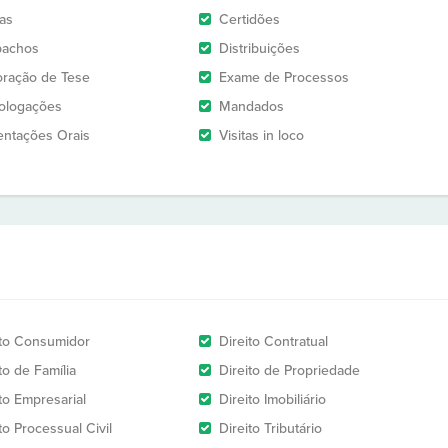
as
Certidões
pachos
Distribuições
oração de Tese
Exame de Processos
logações
Mandados
entações Orais
Visitas in loco
ito Consumidor
Direito Contratual
to de Família
Direito de Propriedade
to Empresarial
Direito Imobiliário
to Processual Civil
Direito Tributário