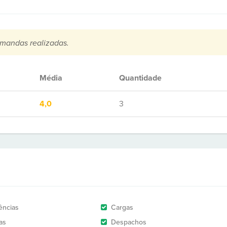
mandas realizadas.
Média
Quantidade
4,0
3
ências
Cargas
as
Despachos