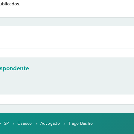
ublicados.
espondente
»
SP
»
Osasco
»
Advogado
»
Tiago Basilio