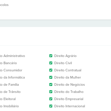
ocolos
to Administrativo
Direito Agrário
to Bancário
Direito Civil
ito Consumidor
Direito Contratual
to da Informática
Direito da Mulher
to de Família
Direito de Negócios
to de Trânsito
Direito do Trabalho
to Eleitoral
Direito Empresarial
to Imobiliário
Direito Internacional