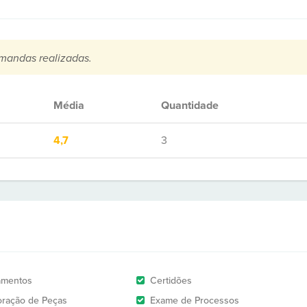
mandas realizadas.
Média
Quantidade
4,7
3
amentos
Certidões
oração de Peças
Exame de Processos