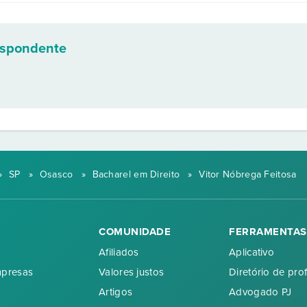
espondente
»
SP
»
Osasco
»
Bacharel em Direito
»
Vitor Nóbrega Feitosa
COMUNIDADE
FERRAMENTAS
Afiliados
Aplicativo
mpresas
Valores justos
Diretório de prof
Artigos
Advogado PJ