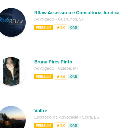
Rflaw Assessoria e Consultoria Juridica
Advogado
-
Guarulhos
,
SP
PREMIUM
5,0
OAB
Bruna Pires Pinto
Advogado
-
Cuiabá
,
MT
PREMIUM
4,9
OAB
Valfre
Escritório de Advocacia
-
Serra
,
ES
PREMIUM
5,0
OAB