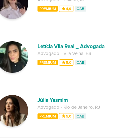
PREMIUM
4,9
OAB
Letícia Vila Real _ Advogada
Advogado
-
Vila Velha
,
ES
PREMIUM
5,0
OAB
Júlia Yasmim
Advogado
-
Rio de Janeiro
,
RJ
PREMIUM
5,0
OAB