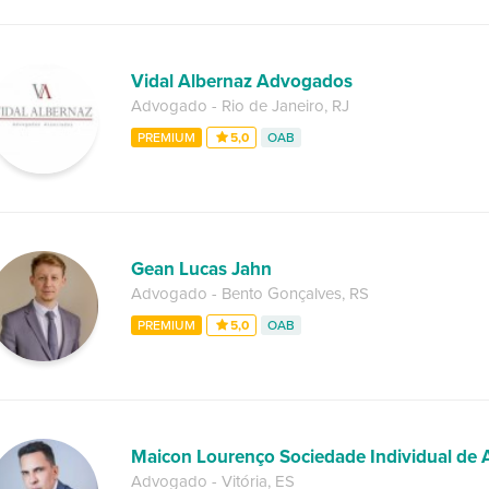
Vidal Albernaz Advogados
Advogado
-
Rio de Janeiro
,
RJ
PREMIUM
5,0
OAB
Gean Lucas Jahn
Advogado
-
Bento Gonçalves
,
RS
PREMIUM
5,0
OAB
Maicon Lourenço Sociedade Individual de 
Advogado
-
Vitória
,
ES