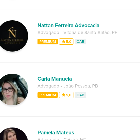
Nattan Ferreira Advocacia
Advogado
-
Vitória de Santo Antão
,
PE
PREMIUM
5,0
OAB
Carla Manuela
Advogado
-
João Pessoa
,
PB
PREMIUM
5,0
OAB
Pamela Mateus
Advogado
-
Cuiabá
,
MT