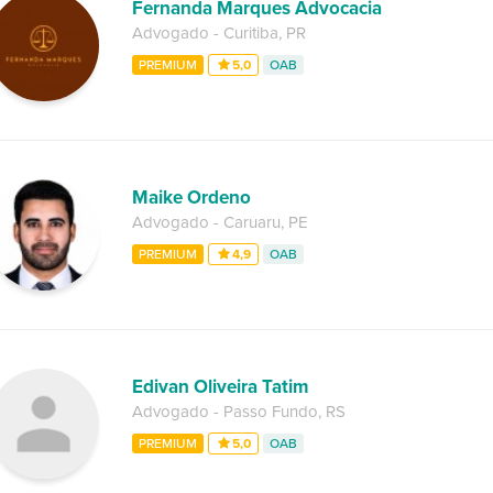
Fernanda Marques Advocacia
Advogado
-
Curitiba
,
PR
PREMIUM
5,0
OAB
Maike Ordeno
Advogado
-
Caruaru
,
PE
PREMIUM
4,9
OAB
Edivan Oliveira Tatim
Advogado
-
Passo Fundo
,
RS
PREMIUM
5,0
OAB