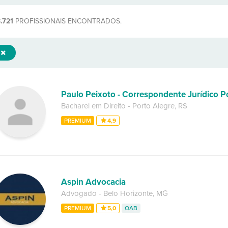
.721
PROFISSIONAIS ENCONTRADOS.
Paulo Peixoto - Correspondente Jurídico P
Bacharel em Direito
-
Porto Alegre
,
RS
PREMIUM
4,9
Aspin Advocacia
Advogado
-
Belo Horizonte
,
MG
PREMIUM
5,0
OAB