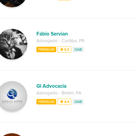
Fábio Servian
Advogado
-
Curitiba
,
PR
PREMIUM
5,0
OAB
Gl Advocacia
Advogado
-
Belém
,
PA
PREMIUM
4,9
OAB