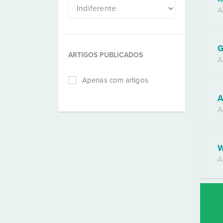
A
G
ARTIGOS PUBLICADOS
A
Apenas com artigos
A
A
W
A