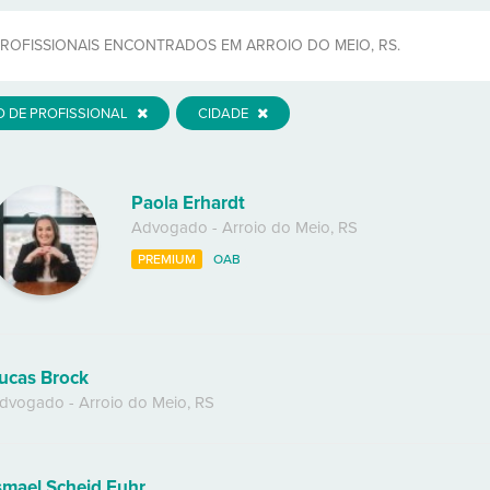
ROFISSIONAIS ENCONTRADOS EM ARROIO DO MEIO, RS.
O DE PROFISSIONAL
CIDADE
Paola Erhardt
Advogado
-
Arroio do Meio
,
RS
PREMIUM
OAB
ucas Brock
dvogado
-
Arroio do Meio
,
RS
smael Scheid Fuhr