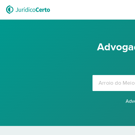
Advogad
Advo