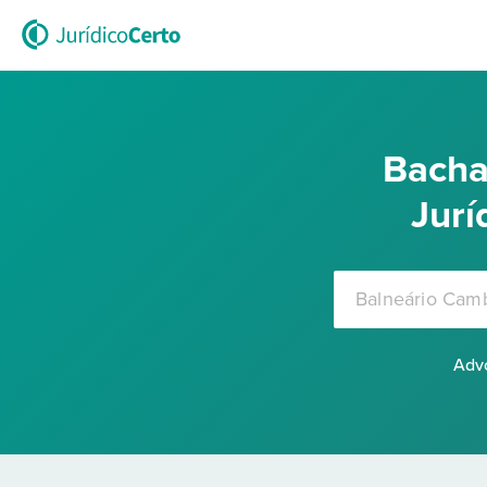
Bacha
Jurí
Advo