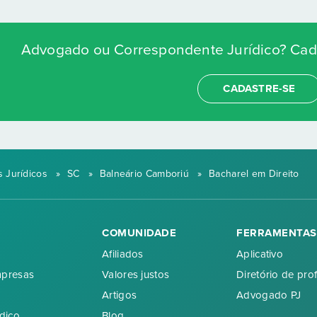
Advogado ou Correspondente Jurídico? Cada
CADASTRE-SE
 Jurídicos
»
SC
»
Balneário Camboriú
»
Bacharel em Direito
COMUNIDADE
FERRAMENTAS
Afiliados
Aplicativo
mpresas
Valores justos
Diretório de prof
Artigos
Advogado PJ
dico
Blog