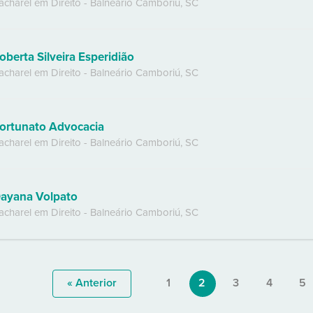
acharel em Direito
-
Balneário Camboriú
,
SC
oberta Silveira Esperidião
acharel em Direito
-
Balneário Camboriú
,
SC
ortunato Advocacia
acharel em Direito
-
Balneário Camboriú
,
SC
ayana Volpato
acharel em Direito
-
Balneário Camboriú
,
SC
« Anterior
1
2
3
4
5