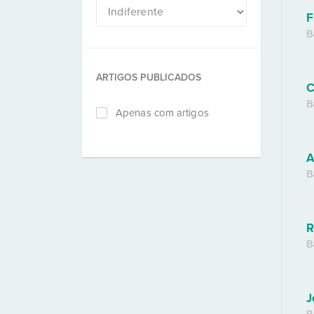
F
B
ARTIGOS PUBLICADOS
C
B
Apenas com artigos
A
B
R
B
J