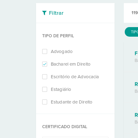
Filtrar
119
TIP
TIPO DE PERFIL
Advogado
F
B
Bacharel em Direito
Escritório de Advocacia
R
Estagiário
B
Estudante de Direito
R
B
CERTIFICADO DIGITAL