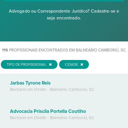
Advogado ou Correspondente Jurídico? Cadastre-se e
seja encontrado.
119
PROFISSIONAIS ENCONTRADOS EM BALNEÁRIO CAMBORIÚ, SC.
TIPO DE PROFISSIONAL
CIDADE
Jarbas Tyrone Reis
Bacharel em Direito
-
Balneário Camboriú
,
SC
Advocacia Priscila Portella Coutiho
Bacharel em Direito
-
Balneário Camboriú
,
SC