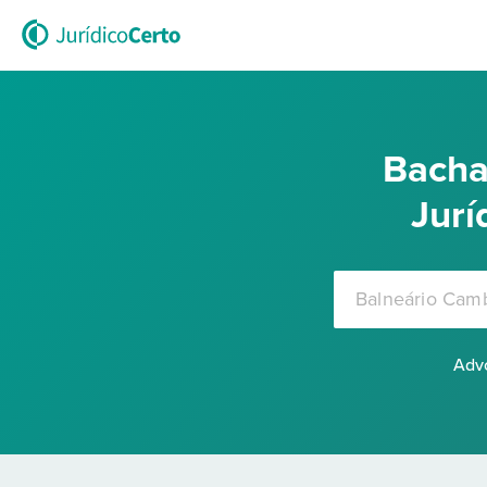
Bacha
Jurí
Advo