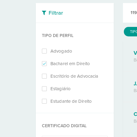
Filtrar
119
TIP
TIPO DE PERFIL
Advogado
V
B
Bacharel em Direito
Escritório de Advocacia
J
Estagiário
B
Estudante de Direito
C
B
CERTIFICADO DIGITAL