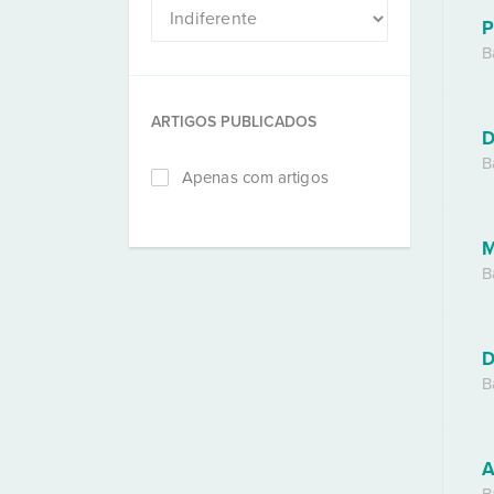
P
B
ARTIGOS PUBLICADOS
D
B
Apenas com artigos
M
B
D
B
A