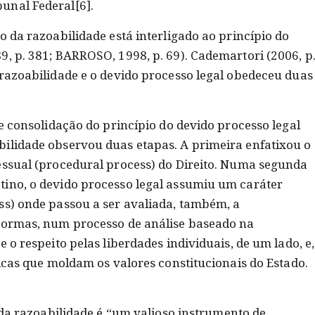
unal Federal[6].
o da razoabilidade está interligado ao princípio do
, p. 381; BARROSO, 1998, p. 69). Cademartori (2006, p
 razoabilidade e o devido processo legal obedeceu duas
de consolidação do princípio do devido processo legal
ilidade observou duas etapas. A primeira enfatixou o
essual (procedural process) do Direito. Numa segunda
ino, o devido processo legal assumiu um caráter
ss) onde passou a ser avaliada, também, a
 normas, num processo de análise baseado na
 o respeito pelas liberdades individuais, de um lado, e,
ticas que moldam os valores constitucionais do Estado.
o da razoabilidade é “um valioso instrumento de