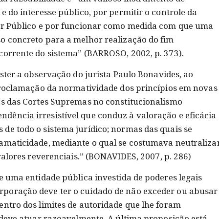
e do interesse público, por permitir o controle da
der Público e por funcionar como medida com que uma
o concreto para a melhor realização do fim
corrente do sistema” (BARROSO, 2002, p. 373).
ister a observação do jurista Paulo Bonavides, ao
 proclamação da normatividade dos princípios em novas
os das Cortes Supremas no constitucionalismo
ência irresistível que conduz à valoração e eficácia
de todo o sistema jurídico; normas das quais se
amaticidade, mediante o qual se costumava neutraliza
 valores reverenciais.” (BONAVIDES, 2007, p. 286)
e uma entidade pública investida de poderes legais
poração deve ter o cuidado de não exceder ou abusar
entro dos limites de autoridade que lhe foram
E deve atuar razoavelmente. A última proposição está