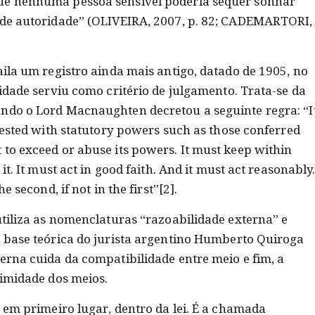
ue nenhuma pessoa sensível poderia sequer sonhar
 de autoridade” (OLIVEIRA, 2007, p. 82; CADEMARTORI,
aila um registro ainda mais antigo, datado de 1905, no
lidade serviu como critério de julgamento. Trata-se da
ndo o Lord Macnaughten decretou a seguinte regra: “I
nvested with statutory powers such as those conferred
to exceed or abuse its powers. It must keep within
it. It must act in good faith. And it must act reasonably
e second, if not in the first”[2].
utiliza as nomenclaturas “razoabilidade externa” e
a base teórica do jurista argentino Humberto Quiroga
erna cuida da compatibilidade entre meio e fim, a
timidade dos meios.
, em primeiro lugar, dentro da lei. É a chamada