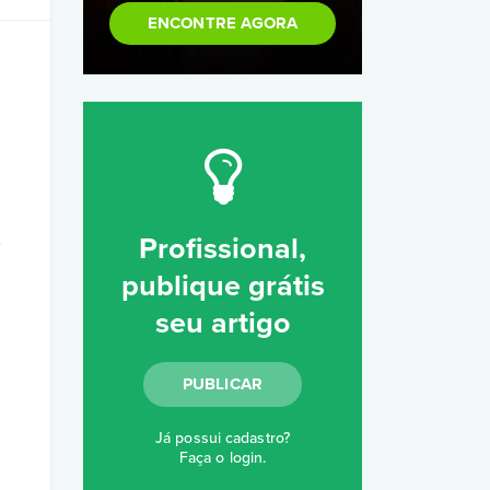
ENCONTRE AGORA
,
Profissional,
publique grátis
seu artigo
PUBLICAR
Já possui cadastro?
Faça o login
.