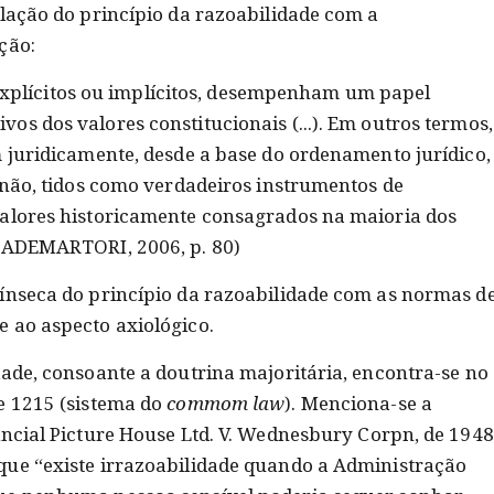
elação do princípio da razoabilidade com a
ção:
s, explícitos ou implícitos, desempenham um papel
s dos valores constitucionais (...). Em outros termos,
m juridicamente, desde a base do ordenamento jurídico,
u não, tidos como verdadeiros instrumentos de
valores historicamente consagrados na maioria dos
(CADEMARTORI, 2006, p. 80)
ínseca do princípio da razoabilidade com as normas d
 ao aspecto axiológico.
dade, consoante a doutrina majoritária, encontra-se no
e 1215 (sistema do
commom law
). Menciona-se a
incial Picture House Ltd. V. Wednesbury Corpn, de 1948
que “existe irrazoabilidade quando a Administração