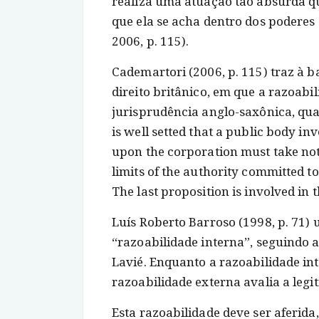
realiza uma atuação tão absurda q
que ela se acha dentro dos poderes
2006, p. 115).
Cademartori (2006, p. 115) traz à b
direito britânico, em que a razoabi
jurisprudência anglo-saxônica, qua
is well setted that a public body i
upon the corporation must take not 
limits of the authority committed to 
The last proposition is involved in th
Luís Roberto Barroso (1998, p. 71) 
“razoabilidade interna”, seguindo 
Lavié. Enquanto a razoabilidade int
razoabilidade externa avalia a legi
Esta razoabilidade deve ser aferida