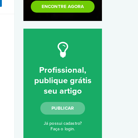
ENCONTRE AGORA
Profissional,
publique grátis
seu artigo
PUBLICAR
Já possui cadastro?
Faça o login
.