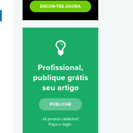
ENCONTRE AGORA
Profissional,
publique grátis
seu artigo
PUBLICAR
Já possui cadastro?
Faça o login
.