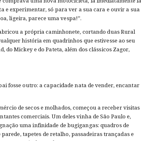
e comprava uma nova motocicleta, ia imediatamente l
a e experimentar, só para ver a sua cara e ouvir a sua
 boa, ligeira, parece uma vespa!”.
fabricou a própria caminhonete, cortando duas Rural
qualquer história em quadrinhos que estivesse ao seu
d, do Mickey e do Pateta, além dos clássicos Zagor,
pai fosse outro: a capacidade nata de vender, encantar
ércio de secos e molhados, começou a receber visitas
ntantes comerciais. Um deles vinha de São Paulo e,
gnação uma infinidade de bugigangas: quadros de
de parede, tapetes de retalho, passadeiras trançadas e