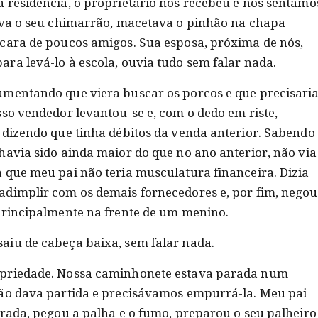
 residência, o proprietário nos recebeu e nos sentamo
ava o seu chimarrão, macetava o pinhão na chapa
cara de poucos amigos. Sua esposa, próxima de nós,
ra levá-lo à escola, ouvia tudo sem falar nada.
umentando que viera buscar os porcos e que precisari
sso vendedor levantou-se e, com o dedo em riste,
 dizendo que tinha débitos da venda anterior. Sabendo
havia sido ainda maior do que no ano anterior, não via
 que meu pai não teria musculatura financeira. Dizia
adimplir com os demais fornecedores e, por fim, negou
principalmente na frente de um menino.
aiu de cabeça baixa, sem falar nada.
opriedade. Nossa caminhonete estava parada num
não dava partida e precisávamos empurrá-la. Meu pai
trada, pegou a palha e o fumo, preparou o seu palheiro