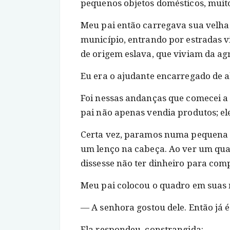
pequenos objetos domésticos, muito
Meu pai então carregava sua velha 
município, entrando por estradas vi
de origem eslava, que viviam da agr
Eu era o ajudante encarregado de ab
Foi nessas andanças que comecei 
pai não apenas vendia produtos; el
Certa vez, paramos numa pequena
um lenço na cabeça. Ao ver um qua
dissesse não ter dinheiro para comp
Meu pai colocou o quadro em suas 
― A senhora gostou dele. Então já é
Ela respondeu, constrangida: