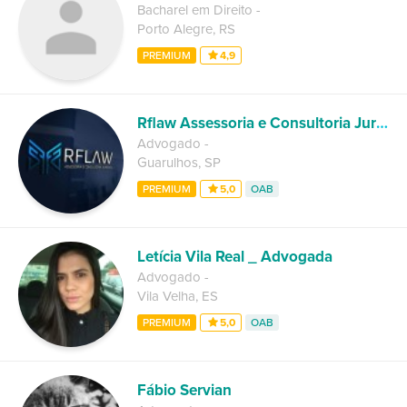
Bacharel em Direito
-
Porto Alegre
,
RS
PREMIUM
4,9
Rflaw Assessoria e Consultoria Juridica
Advogado
-
Guarulhos
,
SP
PREMIUM
5,0
OAB
Letícia Vila Real _ Advogada
Advogado
-
Vila Velha
,
ES
PREMIUM
5,0
OAB
Fábio Servian