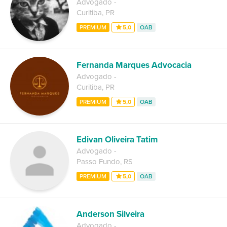
Advogado
-
Curitiba
,
PR
PREMIUM
5,0
OAB
Fernanda Marques Advocacia
Advogado
-
Curitiba
,
PR
PREMIUM
5,0
OAB
Edivan Oliveira Tatim
Advogado
-
Passo Fundo
,
RS
PREMIUM
5,0
OAB
Anderson Silveira
Advogado
-