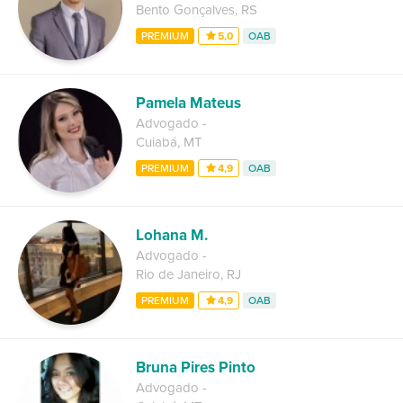
Bento Gonçalves
,
RS
PREMIUM
5,0
OAB
Pamela Mateus
Advogado
-
Cuiabá
,
MT
PREMIUM
4,9
OAB
Lohana M.
Advogado
-
Rio de Janeiro
,
RJ
PREMIUM
4,9
OAB
Bruna Pires Pinto
Advogado
-