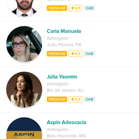
PREMIUM
4,9
OAB
Carla Manuela
Advogado
-
João Pessoa
,
PB
PREMIUM
5,0
OAB
Júlia Yasmim
Advogado
-
Rio de Janeiro
,
RJ
PREMIUM
5,0
OAB
Aspin Advocacia
Advogado
-
Belo Horizonte
,
MG