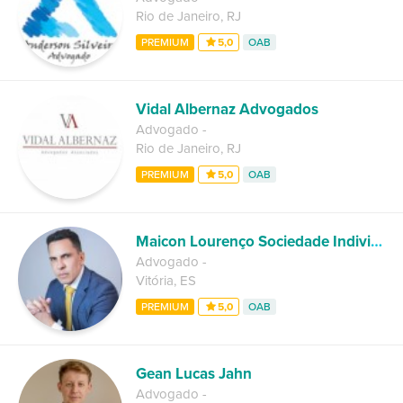
Rio de Janeiro
,
RJ
PREMIUM
5,0
OAB
Vidal Albernaz Advogados
Advogado
-
Rio de Janeiro
,
RJ
PREMIUM
5,0
OAB
Maicon Lourenço Sociedade Individual de Advocacia
Advogado
-
Vitória
,
ES
PREMIUM
5,0
OAB
Gean Lucas Jahn
Advogado
-