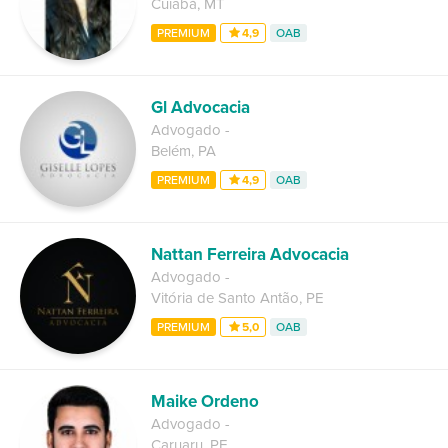
Cuiabá
,
MT
PREMIUM
4,9
OAB
Gl Advocacia
Advogado
-
Belém
,
PA
PREMIUM
4,9
OAB
Nattan Ferreira Advocacia
Advogado
-
Vitória de Santo Antão
,
PE
PREMIUM
5,0
OAB
Maike Ordeno
Advogado
-
Caruaru
,
PE