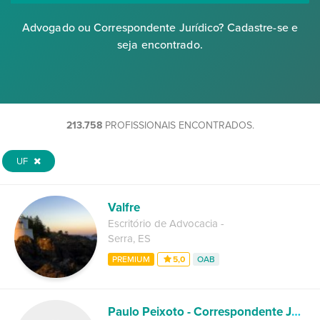
Advogado ou Correspondente Jurídico? Cadastre-se e
seja encontrado.
213.758
PROFISSIONAIS ENCONTRADOS.
UF
Valfre
Escritório de Advocacia
-
Serra
,
ES
PREMIUM
5,0
OAB
Paulo Peixoto - Correspondente Jurídico Porto Alegre