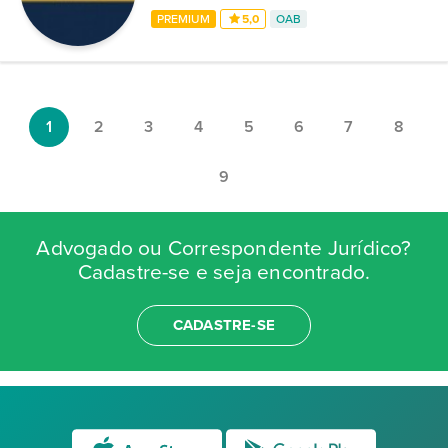
PREMIUM
5,0
OAB
1
2
3
4
5
6
7
8
9
Advogado ou Correspondente Jurídico?
Cadastre-se e seja encontrado.
CADASTRE-SE