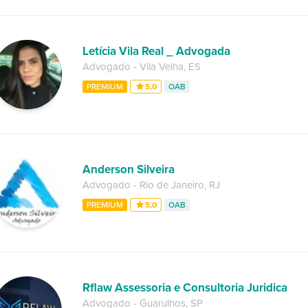
Letícia Vila Real _ Advogada
Advogado
-
Vila Velha
,
ES
PREMIUM
5,0
OAB
Anderson Silveira
Advogado
-
Rio de Janeiro
,
RJ
PREMIUM
5,0
OAB
Rflaw Assessoria e Consultoria Juridica
Advogado
-
Guarulhos
,
SP