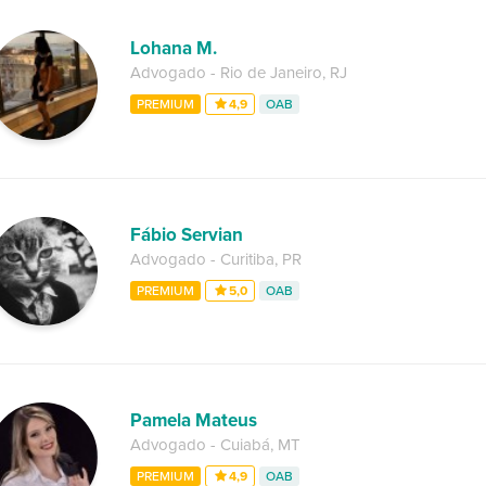
Lohana M.
Advogado
-
Rio de Janeiro
,
RJ
PREMIUM
4,9
OAB
Fábio Servian
Advogado
-
Curitiba
,
PR
PREMIUM
5,0
OAB
Pamela Mateus
Advogado
-
Cuiabá
,
MT
PREMIUM
4,9
OAB