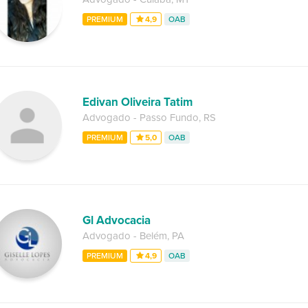
PREMIUM
4,9
OAB
Edivan Oliveira Tatim
Advogado
-
Passo Fundo
,
RS
PREMIUM
5,0
OAB
Gl Advocacia
Advogado
-
Belém
,
PA
PREMIUM
4,9
OAB