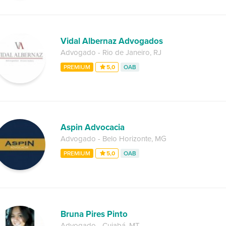
Vidal Albernaz Advogados
Advogado
-
Rio de Janeiro
,
RJ
PREMIUM
5,0
OAB
Aspin Advocacia
Advogado
-
Belo Horizonte
,
MG
PREMIUM
5,0
OAB
Bruna Pires Pinto
Advogado
-
Cuiabá
,
MT