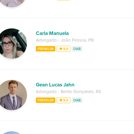
Carla Manuela
Advogado
-
João Pessoa
,
PB
PREMIUM
5,0
OAB
Gean Lucas Jahn
Advogado
-
Bento Gonçalves
,
RS
PREMIUM
5,0
OAB