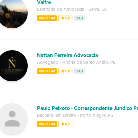
Valfre
Escritório de Advocacia
-
Serra
,
ES
PREMIUM
5,0
OAB
Nattan Ferreira Advocacia
Advogado
-
Vitória de Santo Antão
,
PE
PREMIUM
5,0
OAB
Paulo Peixoto - Correspondente Jurídico P
Bacharel em Direito
-
Porto Alegre
,
RS
PREMIUM
4,9