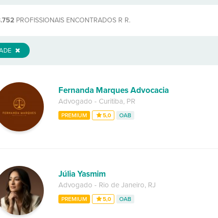
3.752
PROFISSIONAIS ENCONTRADOS R R.
DADE
Fernanda Marques Advocacia
Advogado
-
Curitiba
,
PR
PREMIUM
5,0
OAB
Júlia Yasmim
Advogado
-
Rio de Janeiro
,
RJ
PREMIUM
5,0
OAB