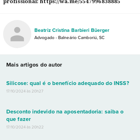
profissional: https://wa.me/5547996838885
Beatriz Cristina Barbieri Büerger
Advogado - Balneário Camboriú, SC
Mais artigos do autor
Silicose: qual é o benefício adequado do INSS?
17/10/2024 às 20h27
Desconto indevido na aposentadoria: saiba o
que fazer
17/10/2024 às 20h22