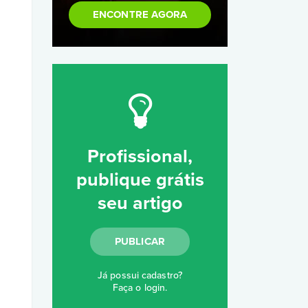
ENCONTRE AGORA
Profissional,
publique grátis
seu artigo
PUBLICAR
Já possui cadastro?
Faça o login
.